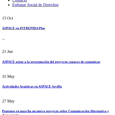
Contacto
Enfoque Social de Derechos
15
Oct
ASPACE en INTREPIDA Plus
...
21
Jun
ASPACE asiste a la presentación del proyecto capaces de comunicar
31
May
Actividades Acuáticas en ASPACE Sevilla
27
May
Ponemos en marcha un nuevo proyecto sobre Comunicación Alternativa y