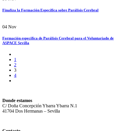
Finaliza la Formación Específica sobre Parálisis Cerebral
04
Nov
Formación específica de Parálisis Cerebral para el Voluntariado de
ASPACE Sevilla
1
2
3
4
Donde estamos
C/ Doña Concepción Ybarra Ybarra N.1
41704 Dos Hermanas – Sevilla
Contacto