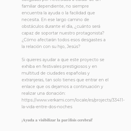
familiar dependiente, no siempre
encuentra la ayuda o la facilidad que
necesita. En ese largo camino de
obstáculos durante el día, ¿cuánto será
capaz de soportar nuestro protagonista?
¿Cómo afectarán todos esos desgastes a
la relación con su hijo, Jesús?
Si quieres ayudar a que este proyecto se
exhiba en festivales prestigiosos y en
multitud de ciudades españolas y
extranjeras, tan solo tienes que entrar en el
enlace que os dejamos a continuación y
realizar una donación:
https://www.verkami.com/locale/es/projects/33411-
la-vida-entre-dos-noches
¡𝐀𝐲𝐮𝐝𝐚 𝐚 𝐯𝐢𝐬𝐢𝐛𝐢𝐥𝐢𝐳𝐚𝐫 𝐥𝐚 𝐩𝐚𝐫á𝐥𝐢𝐬𝐢𝐬 𝐜𝐞𝐫𝐞𝐛𝐫𝐚𝐥!