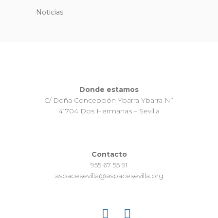
Noticias
Donde estamos
C/ Doña Concepción Ybarra Ybarra N.1
41704 Dos Hermanas – Sevilla
Contacto
955 67 55 91
aspacesevilla@aspacesevilla.org