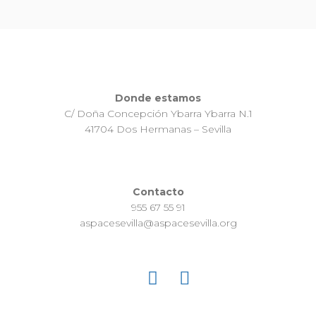
Donde estamos
C/ Doña Concepción Ybarra Ybarra N.1
41704 Dos Hermanas – Sevilla
Contacto
955 67 55 91
aspacesevilla@aspacesevilla.org